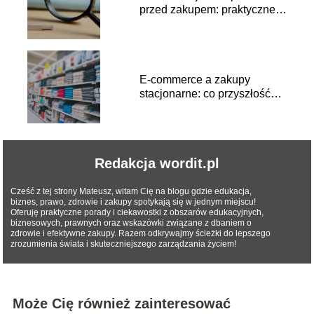
przed zakupem: praktyczne
wskazówki
E-commerce a zakupy
stacjonarne: co przyszłość
niesie dla konsumentów
Redakcja wordit.pl
Cześć z tej strony Mateusz, witam Cię na blogu gdzie edukacja,
biznes, prawo, zdrowie i zakupy spotykają się w jednym miejscu!
Oferuję praktyczne porady i ciekawostki z obszarów edukacyjnych,
biznesowych, prawnych oraz wskazówki związane z dbaniem o
zdrowie i efektywne zakupy. Razem odkrywajmy ścieżki do lepszego
zrozumienia świata i skuteczniejszego zarządzania życiem!
Może Cię również zainteresować