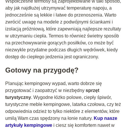
Współczesne termosy są zaprojektowane w taki sposób,
aby jak najdłużej utrzymywać temperaturę napoju, a
jednocześnie są lekkie i łatwe do przenoszenia. Warto
zwrócić uwagę na modele z podwójnymi ściankami i
izolacją próżniową, które zapewniają najlepsze rezultaty
w utrzymaniu ciepła. Termos to również świetny sposób
na przechowywanie gorących posiłków, co może być
niezwykle przydatne podczas długich wędrówek, kiedy
dostęp do ciepłego jedzenia jest ograniczony.
Gotowy na przygodę?
Planując kempingowy wypad, warto dobrze się
przygotować i zaopatrzyć w niezbędny
sprzęt
turystyczny
. Wygodne łóżko polowe, ciepły śpiwór,
turystyczne meble kempingowe, latarka czołowa, czy też
odpowiednia odzież to tylko niektóre z elementów, które
umilą Wam czas spędzony na łonie natury.
Kup nasze
artykuły kempingowe
i ciesz się komfortem nawet w