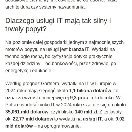
architektura czy systemy nawadniania.
Dlaczego usługi IT mają tak silny i
trwały popyt?
Na poziomie całej gospodarki jednym z najmocniejszych
motorów popytu na usługi jest
branża IT
. Wydatki na
technologie rosną, bo cyfryzacja dotyka praktycznie
każdej dziedziny – od bankowości, przez zdrowie, po
energetykę i edukację.
Według prognoz Gartnera, wydatki na IT w Europie w
2024 roku mają sięgnąć około
1,1 biliona dolarów
, co
oznacza wzrost o mniej więcej
9,3 proc.
rok do roku. W
Polsce wartość rynku IT w 2024 roku szacuje się na około
35,061 mld dolarów
, czyli blisko
140 mld zł
. Z tej kwoty
ok.
22,77 mld dolarów
to wydatki na
usługi IT
, a ok.
9,02
mld dolarów
– na oprogramowanie.