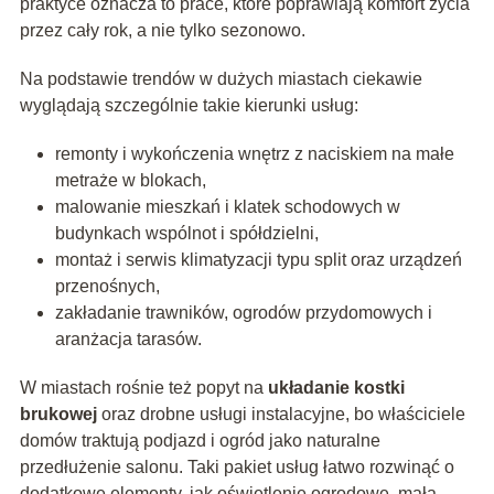
praktyce oznacza to prace, które poprawiają komfort życia
przez cały rok, a nie tylko sezonowo.
Na podstawie trendów w dużych miastach ciekawie
wyglądają szczególnie takie kierunki usług:
remonty i wykończenia wnętrz z naciskiem na małe
metraże w blokach,
malowanie mieszkań i klatek schodowych w
budynkach wspólnot i spółdzielni,
montaż i serwis klimatyzacji typu split oraz urządzeń
przenośnych,
zakładanie trawników, ogrodów przydomowych i
aranżacja tarasów.
W miastach rośnie też popyt na
układanie kostki
brukowej
oraz drobne usługi instalacyjne, bo właściciele
domów traktują podjazd i ogród jako naturalne
przedłużenie salonu. Taki pakiet usług łatwo rozwinąć o
dodatkowe elementy, jak oświetlenie ogrodowe, mała